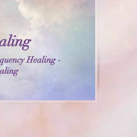
aling​
quency Healing -
aling