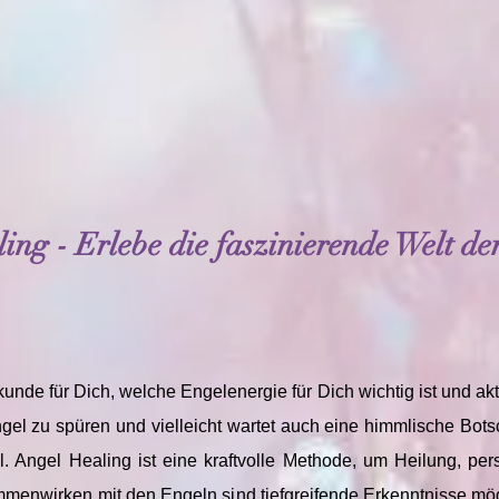
ing - Erlebe die faszinierende Welt de
kunde für Dich, welche Engelenergie für Dich wichtig ist und akt
ngel zu spüren und vielleicht wartet auch eine himmlische Bots
l. Angel Healing ist eine kraftvolle Methode, um Heilung, pers
menwirken mit den Engeln sind tiefgreifende Erkenntnisse mög